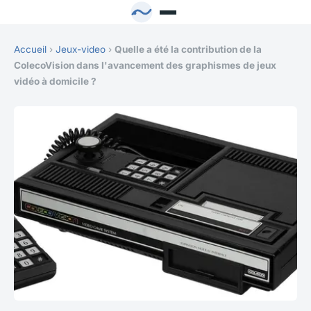
Accueil
›
Jeux-video
›
Quelle a été la contribution de la
ColecoVision dans l'avancement des graphismes de jeux
vidéo à domicile ?